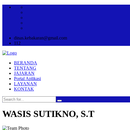
dinas.kebakaran@gmail.com
112
BERANDA
TENTANG
JAJARAN
Portal Aplikasi
LAYANAN
KONTAK
WASIS SUTIKNO, S.T