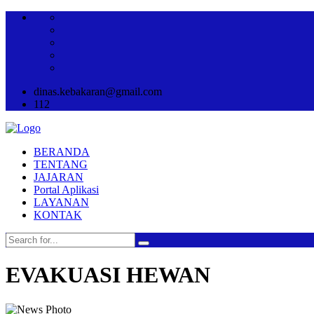
dinas.kebakaran@gmail.com
112
BERANDA
TENTANG
JAJARAN
Portal Aplikasi
LAYANAN
KONTAK
EVAKUASI HEWAN